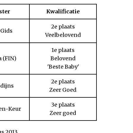
ster
Kwalificatie
2e plaats
e Gids
Veelbelovend
1e plaats
a (FIN)
Belovend
'Beste Baby'
2e plaats
edijns
Zeer Goed
3e plaats
een-Keur
Zeer goed
us 2013