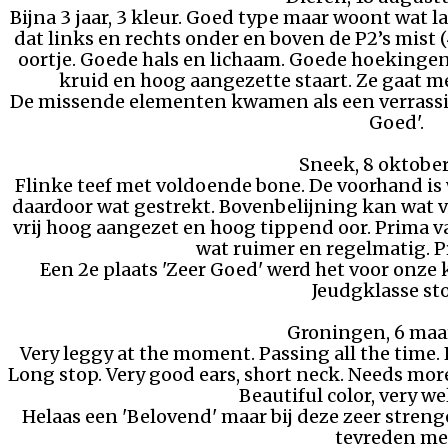
Bijna 3 jaar, 3 kleur. Goed type maar woont wat
dat links en rechts onder en boven de P2’s mist
oortje. Goede hals en lichaam. Goede hoekingen
kruid en hoog aangezette staart. Ze gaat m
De missende elementen kwamen als een verrassing
Goed'.
Sneek, 8 oktobe
Flinke teef met voldoende bone. De voorhand is 
daardoor wat gestrekt. Bovenbelijning kan wat v
vrij hoog aangezet en hoog tippend oor. Prima 
wat ruimer en regelmatig. P
Een 2e plaats 'Zeer Goed' werd het voor onze k
Jeudgklasse st
Groningen, 6 maa
Very leggy at the moment. Passing all the time
Long stop. Very good ears, short neck. Needs more 
Beautiful color, very we
Helaas een 'Belovend' maar bij deze zeer streng
tevreden m