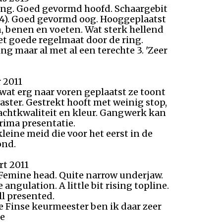
 lang. Goed gevormd hoofd. Schaargebit
 (4). Goed gevormd oog. Hooggeplaatst
, benen en voeten. Wat sterk hellend
et goede regelmaat door de ring.
 maar al met al een terechte 3. 'Zeer
r 2011
wat erg naar voren geplaatst ze toont
aster. Gestrekt hooft met weinig stop,
vachtkwaliteit en kleur. Gangwerk kan
rima presentatie.
leine meid die voor het eerst in de
ond.
rt 2011
. Femine head. Quite narrow underjaw.
angulation. A little bit rising topline.
ll presented.
e Finse keurmeester ben ik daar zeer
ee