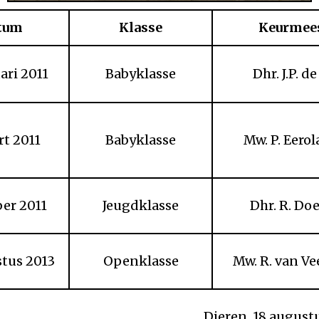
tum
Klasse
Keurmee
ari 2011
Babyklasse
Dhr. J.P. d
rt 2011
Babyklasse
Mw. P. Eerol
ber 2011
Jeugdklasse
Dhr. R. Do
stus 2013
Openklasse
Mw. R. van V
Dieren, 18 august