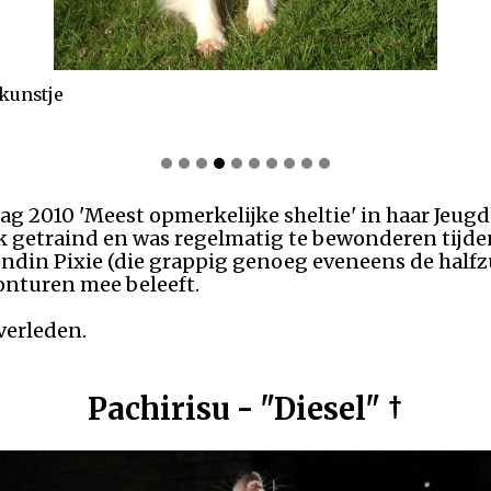
 kunstje
ag 2010 'Meest opmerkelijke sheltie' in haar Jeugd
nk getraind en was regelmatig te bewonderen tijd
iendin Pixie (die grappig genoeg eveneens de halfz
vonturen mee beleeft.
verleden.
Pachirisu - "Diesel" †