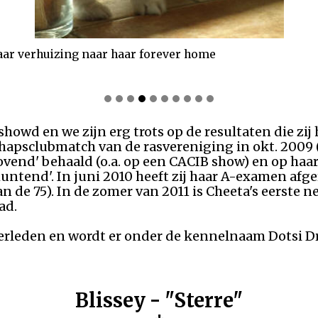
aar verhuizing naar haar forever home
showd en we zijn erg trots op de resultaten die zij
apsclubmatch van de rasvereniging in okt. 2009 (ha
ovend' behaald (o.a. op een CACIB show) en op haa
untend'. In juni 2010 heeft zij haar A-examen af
de 75). In de zomer van 2011 is Cheeta's eerste n
had.
overleden en wordt er onder de kennelnaam Dotsi 
Blissey - "Sterre"