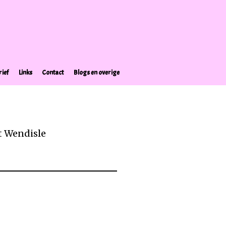
ief
Links
Contact
Blogs en overige
t Wendisle