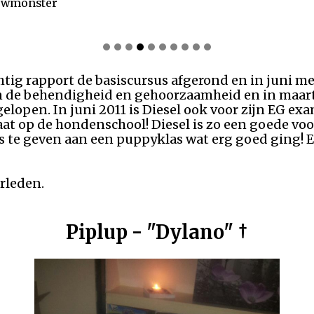
euwmonster
chtig rapport de basiscursus afgerond en in juni m
 in de behendigheid en gehoorzaamheid en in maart 2
lopen. In juni 2011 is Diesel ook voor zijn EG ex
aat op de hondenschool! Diesel is zo een goede voo
es te geven aan een puppyklas wat erg goed ging! E
erleden.
Piplup - "Dylano" †