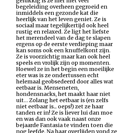
gelukkig is ze hier met veel
begeleiding overheen gegroeid en
inmiddels een gezonde kat die
heerlijk van het leven geniet. Ze is
sociaal maar tegelijkertijd ook heel
rustig en relaxed. Ze ligt het liefste
het merendeel van de dag te slapen
ergens op de eerste verdieping maar
kan soms ook een knuffelkont zijn.
Ze is voorzichtig maar kan ook heel
speels en vrolijk zijn op momenten.
Hoewel ze in het begin een moeilijke
eter was is ze ondertussen echt
helemaal geobsedeerd door alles wat
eetbaar is. Menseneten,
hondensnacks, het maakt haar niet
uit… Zolang het eetbaar is (en zelfs
niet eetbaar is... oeps!) zet ze haar
tanden er in! Ze is liever lui dan moe
en was dan ook vaak naast onze
bejaarde Fantasia te vinden toen die
nog leefde. Na haar overlijden vond ze