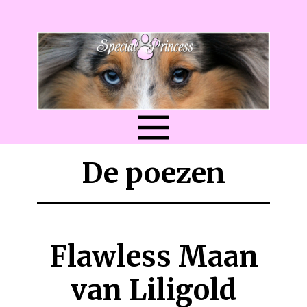
De poezen
Flawless Maan
van Lil​igold