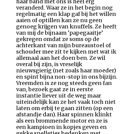
haar band met ons is heel erg
veranderd. Waar ze in het begin nog
regelmatig een klap gaf bij het willen
aaien of optillen kan ze nu geen
genoeg krijgen van knuffels. Ze heeft
van mij de bijnaam ‘papegaaitje’
gekregen omdat ze soms op de
achterkant van mijn bureaustoel of
schouder mee zit te kijken met wat ik
allemaal aan het doen ben. Ze wil
overal bij zijn, is vreselijk
nieuwsgierig (net zoals haar moeder)
en spint bijna non-stop in ons bijzijn.
Vreemden is ze nog steeds geen fan
van, bezoek gaat ze in eerste
instantie liever uit de weg maar
uiteindelijk kan ze het vaak toch niet
laten om erbij te gaan zitten (op een
afstandje dan). Haar spinnen klinkt
als een brommende motor en ze is
een kampioen in kopjes geven en
gekke spelletjes bedenken met