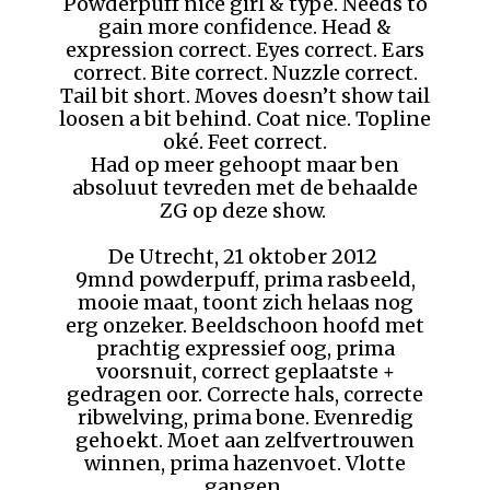
Powderpuff nice girl & type. Needs to
gain more confidence. Head &
expression correct. Eyes correct. Ears
correct. Bite correct. Nuzzle correct.
Tail bit short. Moves doesn’t show tail
loosen a bit behind. Coat nice. Topline
oké. Feet correct.
Had op meer gehoopt maar ben
absoluut tevreden met de behaalde
ZG op deze show.
De Utrecht, 21 oktober 2012
9mnd powderpuff, prima rasbeeld,
mooie maat, toont zich helaas nog
erg onzeker. Beeldschoon hoofd met
prachtig expressief oog, prima
voorsnuit, correct geplaatste +
gedragen oor. Correcte hals, correcte
ribwelving, prima bone. Evenredig
gehoekt. Moet aan zelfvertrouwen
winnen, prima hazenvoet. Vlotte
gangen.