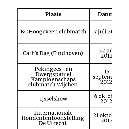
Plaats
Datum
KC Hoogeveen clubmatch
7 juli 2012
22 juli
Cath's Dag (Eindhoven)
2012
Pekingees- en
15
Dwergspaniel
september
Kampioenschaps
2012
clubmatch Wijchen
6 oktober
Ijsselshow
2012
Internationale
21 oktober
Hondententoonstelling
2012
De Utrecht