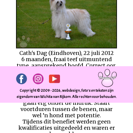
goed in aanleg lichaam met rechte
rug. Goede gangen, goed aangezette
staart, prima vacht, prima
presentatie.
Een mooie 1e plaats 'VB' dus en wat
deed Elphaba het ook super zeg deze
show!
Cath's Dag (Eindhoven), 22 juli 2012
6 maanden, fraai teef uitmuntend
type, aansprekend hoofd. Correct oor,
oog en gebit. Mooie hals, goede
toplijn, correct kruis. Staart mag
langer zijn. Prima borstkas, voor en
achter goed gehoekt. Prima
Copyright © 2009 - 2026, webdesign, foto's en teksten zijn
beenwerk, correcte voeten. Kan goed
eigendom van Wichita van Rijkom. Alle rechten voorbehouden.
gaan erg onder de indruk. Staart
voortduren tussen de benen, maar
wel ’n hond met potentie.
Tijdens dit benefiet werden geen
kwalificaties uitgedeeld en waren er