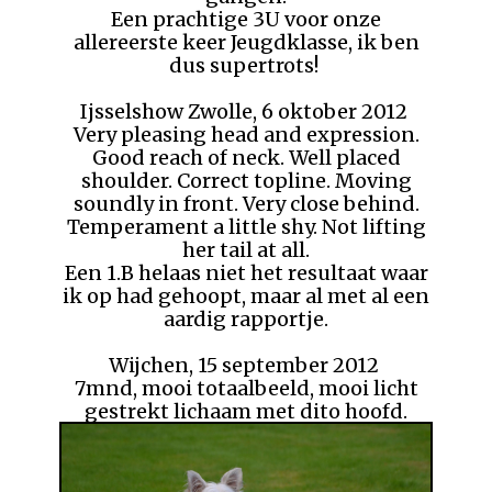
Een prachtige 3U voor onze
allereerste keer Jeugdklasse, ik ben
dus supertrots!
Ijsselshow Zwolle, 6 oktober 2012
Very pleasing head and expression.
Good reach of neck. Well placed
shoulder. Correct topline. Moving
soundly in front. Very close behind.
Temperament a little shy. Not lifting
her tail at all.
Een 1.B helaas niet het resultaat waar
ik op had gehoopt, maar al met al een
aardig rapportje.
Wijchen, 15 september 2012
7mnd, mooi totaalbeeld, mooi licht
gestrekt lichaam met dito hoofd.
Prima stop, mooi donker oog,
gewenste neus. Correct gebit. Dunne
lippen. Mooie laag geplaatste oren,