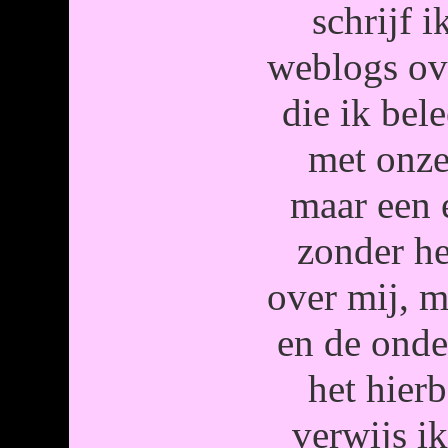
schrijf i
weblogs ov
die ik bel
met onze
maar een 
zonder h
over mij, 
en de onde
het hier
verwijs i