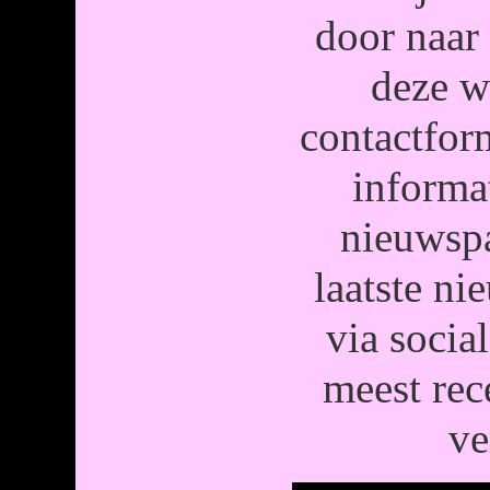
door naar 
deze w
contactfor
informa
nieuwspa
laatste n
via socia
meest rec
ve