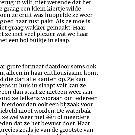
 terug in wilt, niet wetende dat het
te graag een klein kiertje wilde
toen ze eruit was huppelde ze weer
 goed haar rust pakt. Als ze moe is
 niet graag wakker gemaakt. Haar
eet ze met veel plezier wat we haar
et een bol buikje in slaap.
haar grote formaat daardoor soms ook
en, alleen in haar enthousiasme komt
d die dan alle kanten op. Ze kan
ens in huis in slaapt valt kan ze
de ren dan staat ze meteen weer aan
 stond ze telkens vooraan om iedereen
s hierdoor dan ook een bijzaak voor
ekriebeld moet worden. De waterbak
t ze wel weer met één of meerdere
den dat ze het bewust doet. Haar
recies zoals je van de grootste van