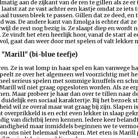
lmatig aan de zijkant van de ren te gillen als ze er
laatst zat ze vast achter een kastje omdat ze iets 
al tussen bleek te passen. Gillen dat ze deed, en 
and was. De andere kant van Emolga is echter dat ze
wijl de rest nog bezig is. Ze slaapt diep en wordt
. Ze vindt het eten heerlijk hoor, vanaf de start al 
 vol, gaat dan weer door met spelen of valt lekker m
"Marill" (bi-blue teefje)
ieren. Ze is wat lomp in haar spel en kan vanwege 
speelt ze over het algemeen wel voorzichtig met h
n heel serieus spelen met sommige knuffels en schu
Marill wil niet graag opgesloten worden. Als ze erg
men. Maar probeer je haar dan over te tillen naar 
t duidelijk een sociaal karaktertje. Bij het bezoek
id wil ze overal maar wat graag bij zijn. Slapen i
at overprikkeld is en echt even lekker in slaap g
ldig van dichtbij leren kennen. Iedere keer beland
nhandigheid maar inmiddels beginnen we te vermoe
u ons niet helemaal verbazen. Met eten is Marill p