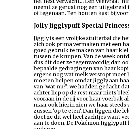
het nest verwacht… Een veelvraat, hi
neemt ze gerust nog een uitgebreid t
of tegenaan. Een houten kast bijvoor
Jolly Jigglypuff Special Princess
Jiggly is een vrolijke stuiterbal die
zich ook prima vermaken met een han
goed gebruik te maken van haar klei
tussen de kruipen. Van de week ontde
dus dit doet ze tegenwoordig dan ook
bepaalde gedragingen van haar kopiee
ergens nog wat melk verstopt moet h
moeten helpen omdat Jiggly aan haar t
van ‘wat nu?’. We hadden gedacht dat
achter liep op de rest maar niets ble
vooraan in de rij voor haar voerbak als
maar ook hierin zien we haar steeds w
zussen ‘op te eten’. Dan liggen die le
doet ze dit wel heel zachtjes want 
aan te doen. De Pokémon Jigglypuff 
anderen.