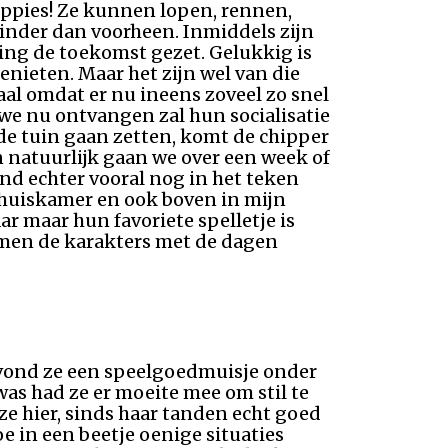
uppies! Ze kunnen lopen, rennen,
inder dan voorheen. Inmiddels zijn
ting de toekomst gezet. Gelukkig is
nieten. Maar het zijn wel van die
al omdat er nu ineens zoveel zo snel
 we nu ontvangen zal hun socialisatie
de tuin gaan zetten, komt de chipper
natuurlijk gaan we over een week of
nd echter vooral nog in het teken
e huiskamer en ook boven in mijn
r maar hun favoriete spelletje is
komen de karakters met de dagen
t vond ze een speelgoedmuisje onder
was had ze er moeite mee om stil te
 ze hier, sinds haar tanden echt goed
oe in een beetje oenige situaties