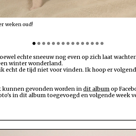
ebt echt slagroom hè Bloom, ze groeien als kool die pups 
 hoewel echte sneeuw nog even op zich laat wachte
een winter wonderland.
 echt de tijd niet voor vinden. Ik hoop er volgende
eek kunnen gevonden worden in
dit album
op Faceb
o's in dit album toegevoegd en volgende week ve