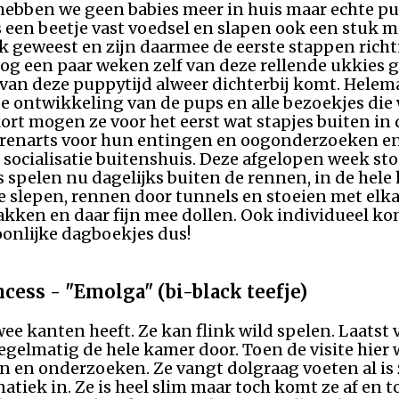
hebben we geen babies meer in huis maar echte p
een beetje vast voedsel en slapen ook een stuk m
ek geweest en zijn daarmee de eerste stappen rich
g een paar weken zelf van deze rellende ukkies ge
n deze puppytijd alweer dichterbij komt. Helema
de ontwikkeling van de pups en alle bezoekjes die
rt mogen ze voor het eerst wat stapjes buiten in 
erenarts voor hun entingen en oogonderzoeken en 
socialisatie buitenshuis. Deze afgelopen week sto
s spelen nu dagelijks buiten de rennen, in de hel
e slepen, rennen door tunnels en stoeien met elkaa
pakken en daar fijn mee dollen. Ook individueel 
soonlijke dagboekjes dus!
cess - "Emolga" (bi-black teefje)
wee kanten heeft. Ze kan flink wild spelen. Laats
egelmatig de hele kamer door. Toen de visite hier 
zijn en onderzoeken. Ze vangt dolgraag voeten al is
tiek in. Ze is heel slim maar toch komt ze af en t