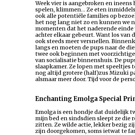
Week vier is aangebroken en ineens 
spelen, klimmen… Ze eten inmiddels 
ook alle potentiële families op bezo
het nog lang niet zo en kunnen we no
momenten dat het naderende einde va
achter elkaar gebeurt. Want los van 
ook steeds meer versnellen. Binnenko
langs en moeten de pups naar de di
twee ook beginnen met voorzichtige 
van socialisatie binnenshuis. De pup
slaapkamer. Ze lopen met speeltjes t
nog altijd grotere (half)zus Mizuki 
alsmaar meer door. Tijd voor de per
Enchanting Emolga Special Prin
Emolga is een hondje dat duidelijk t
mijn bed en sindsdien sleept ze die r
zitten. Ze wilde actie, lekker bezig 
zijn doorgekomen, soms ietwat te fana