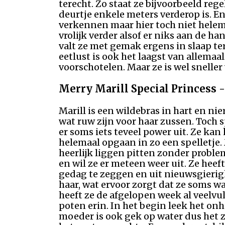
terecht. Zo staat ze bijvoorbeeld rege
deurtje enkele meters verderop is. En 
verkennen maar hier toch niet helema
vrolijk verder alsof er niks aan de h
valt ze met gemak ergens in slaap ter
eetlust is ook het laagst van allemaal
voorschotelen. Maar ze is wel sneller
Merry Marill Special Princess - 
Marill is een wildebras in hart en n
wat ruw zijn voor haar zussen. Toch 
er soms iets teveel power uit. Ze ka
helemaal opgaan in zo een spelletje. 
heerlijk liggen pitten zonder proble
en wil ze er meteen weer uit. Ze heef
gedag te zeggen en uit nieuwsgierighe
haar, wat ervoor zorgt dat ze soms w
heeft ze de afgelopen week al veelvu
poten erin. In het begin leek het o
moeder is ook gek op water dus het zo