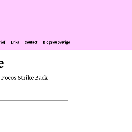
ief
Links
Contact
Blogs en overige
e
 Pocos Strike Back