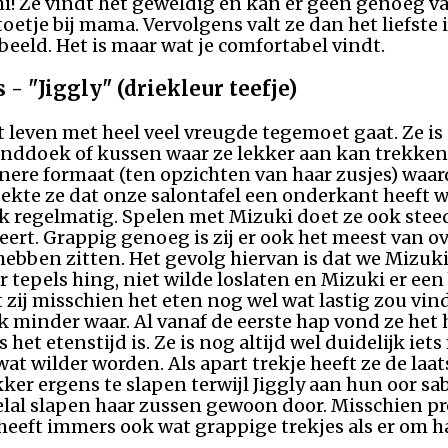
hi! Ze vindt het geweldig en kan er geen genoeg va
oetje bij mama. Vervolgens valt ze dan het liefste
beeld. Het is maar wat je comfortabel vindt.
 - "Jiggly" (driekleur teefje)
 het leven met heel veel vreugde tegemoet gaat. Ze 
ddoek of kussen waar ze lekker aan kan trekken. 
nere formaat (ten opzichten van haar zusjes) waar
kte ze dat onze salontafel een onderkant heeft w
 regelmatig. Spelen met Mizuki doet ze ook steed
rt. Grappig genoeg is zij er ook het meest van ov
ebben zitten. Het gevolg hiervan is dat we Mizuk
epels hing, niet wilde loslaten en Mizuki er een b
 zij misschien het eten nog wel wat lastig zou vi
ek minder waar. Al vanaf de eerste hap vond ze het 
 het etenstijd is. Ze is nog altijd wel duidelijk iet
at wilder worden. Als apart trekje heeft ze de laat
kker ergens te slapen terwijl Jiggly aan hun oor sa
veelal slapen haar zussen gewoon door. Misschien
heeft immers ook wat grappige trekjes als er om 