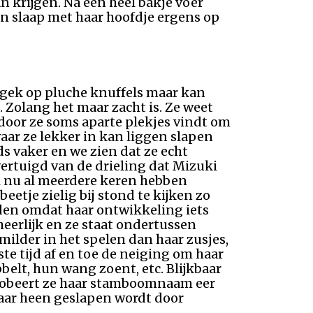
n krijgen. Na een heel bakje voer
 in slaap met haar hoofdje ergens op
is gek op pluche knuffels maar kan
Zolang het maar zacht is. Ze weet
door ze soms aparte plekjes vindt om
aar ze lekker in kan liggen slapen
s vaker en we zien dat ze echt
ertuigd van de drieling dat Mizuki
i nu al meerdere keren hebben
eetje zielig bij stond te kijken zo
nden omdat haar ontwikkeling iets
heerlijk en ze staat ondertussen
s milder in het spelen dan haar zusjes,
ste tijd af en toe de neiging om haar
bbelt, hun wang zoent, etc. Blijkbaar
 probeert ze haar stamboomnaam eer
haar heen geslapen wordt door